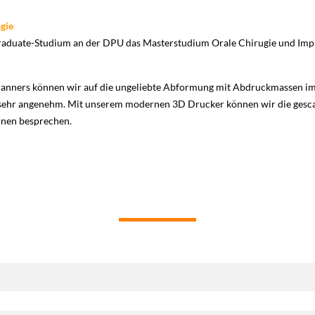
ogie
tgraduate-Studium an der DPU das Masterstudium Orale Chirugie und Imp
Scanners können wir auf die ungeliebte Abformung mit Abdruckmassen i
d sehr angenehm. Mit unserem modernen 3D Drucker können wir die gesc
hnen besprechen.