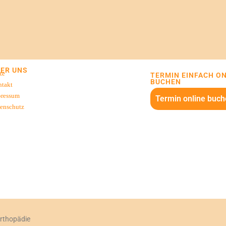
ER UNS
te
TERMIN EINFACH O
BUCHEN
takt
pressum
Termin online buch
enschutz
orthopädie