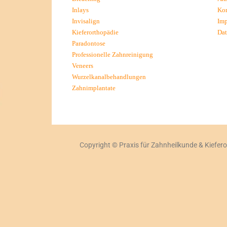
Inlays
Kon
Invisalign
Im
Kieferorthopädie
Dat
Paradontose
Professionelle Zahnreinigung
Veneers
Wurzelkanalbehandlungen
Zahnimplantate
Copyright
©
Praxis für Zahnheilkunde & Kiefer