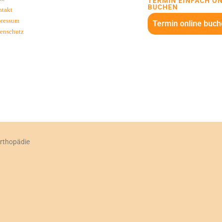
TERMIN EINFACH O
BUCHEN
takt
pressum
Termin online buch
enschutz
orthopädie