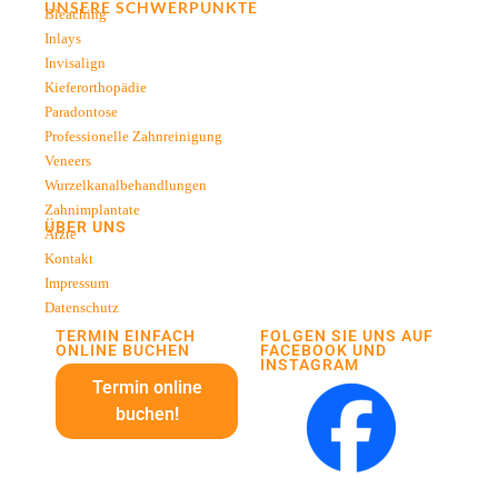
UNSERE SCHWERPUNKTE
Bleaching
Inlays
Invisalign
Kieferorthopädie
Paradontose
Professionelle Zahnreinigung
Veneers
Wurzelkanalbehandlungen
Zahnimplantate
ÜBER UNS
Ärzte
Kontakt
Impressum
Datenschutz
TERMIN EINFACH
FOLGEN SIE UNS AUF
ONLINE BUCHEN
FACEBOOK UND
INSTAGRAM
Termin online
buchen!