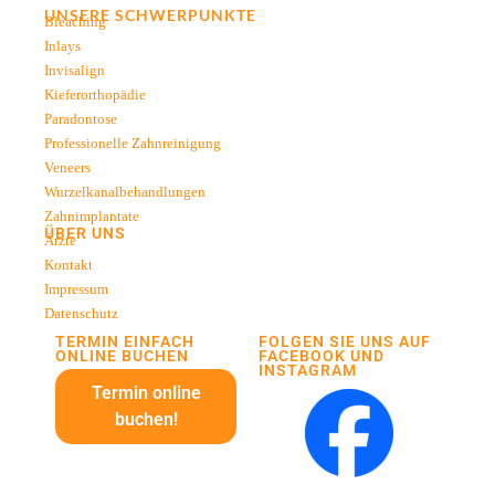
UNSERE SCHWERPUNKTE
Bleaching
Inlays
Invisalign
Kieferorthopädie
Paradontose
Professionelle Zahnreinigung
Veneers
Wurzelkanalbehandlungen
Zahnimplantate
ÜBER UNS
Ärzte
Kontakt
Impressum
Datenschutz
TERMIN EINFACH
FOLGEN SIE UNS AUF
ONLINE BUCHEN
FACEBOOK UND
INSTAGRAM
Termin online
buchen!