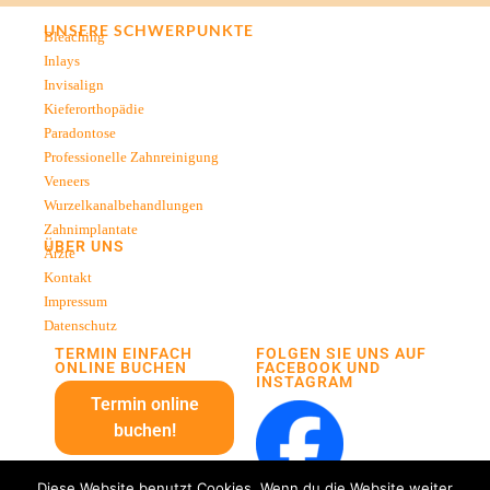
UNSERE SCHWERPUNKTE
Bleaching
Inlays
Invisalign
Kieferorthopädie
Paradontose
Professionelle Zahnreinigung
Veneers
Wurzelkanalbehandlungen
Zahnimplantate
ÜBER UNS
Ärzte
Kontakt
Impressum
Datenschutz
TERMIN EINFACH
FOLGEN SIE UNS AUF
ONLINE BUCHEN
FACEBOOK UND
INSTAGRAM
Termin online
buchen!
Diese Website benutzt Cookies. Wenn du die Website weiter