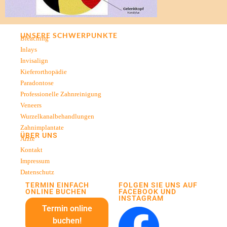
UNSERE SCHWERPUNKTE
Bleaching
Inlays
Invisalign
Kieferorthopädie
Paradontose
Professionelle Zahnreinigung
Veneers
Wurzelkanalbehandlungen
Zahnimplantate
ÜBER UNS
Ärzte
Kontakt
Impressum
Datenschutz
TERMIN EINFACH
FOLGEN SIE UNS AUF
ONLINE BUCHEN
FACEBOOK UND
INSTAGRAM
Termin online
buchen!