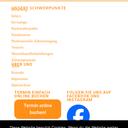
UNSERE SCHWERPUNKTE
Bleaching
Inlays
Invisalign
Kieferorthopädie
Paradontose
Professionelle Zahnreinigung
Veneers
Wurzelkanalbehandlungen
Zahnimplantate
ÜBER UNS
Ärzte
Kontakt
Impressum
Datenschutz
TERMIN EINFACH
FOLGEN SIE UNS AUF
ONLINE BUCHEN
FACEBOOK UND
INSTAGRAM
Termin online
buchen!
Diese Website benutzt Cookies. Wenn du die Website weiter