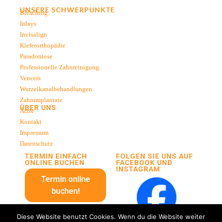
UNSERE SCHWERPUNKTE
Bleaching
Inlays
Invisalign
Kieferorthopädie
Paradontose
Professionelle Zahnreinigung
Veneers
Wurzelkanalbehandlungen
Zahnimplantate
ÜBER UNS
Ärzte
Kontakt
Impressum
Datenschutz
TERMIN EINFACH
FOLGEN SIE UNS AUF
ONLINE BUCHEN
FACEBOOK UND
INSTAGRAM
Termin online
buchen!
Diese Website benutzt Cookies. Wenn du die Website weiter