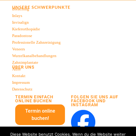
UNSERE SCHWERPUNKTE
Bleaching
Inlays
Invisalign
Kieferorthopädie
Paradontose
Professionelle Zahnreinigung
Veneers
Wurzelkanalbehandlungen
Zahnimplantate
ÜBER UNS
Ärzte
Kontakt
Impressum
Datenschutz
TERMIN EINFACH
FOLGEN SIE UNS AUF
ONLINE BUCHEN
FACEBOOK UND
INSTAGRAM
Termin online
buchen!
Diese Website benutzt Cookies. Wenn du die Website weiter