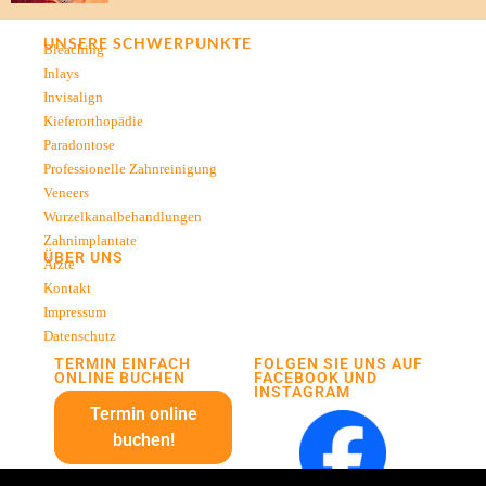
UNSERE SCHWERPUNKTE
Bleaching
Inlays
Invisalign
Kieferorthopädie
Paradontose
Professionelle Zahnreinigung
Veneers
Wurzelkanalbehandlungen
Zahnimplantate
ÜBER UNS
Ärzte
Kontakt
Impressum
Datenschutz
TERMIN EINFACH
FOLGEN SIE UNS AUF
ONLINE BUCHEN
FACEBOOK UND
INSTAGRAM
Termin online
buchen!