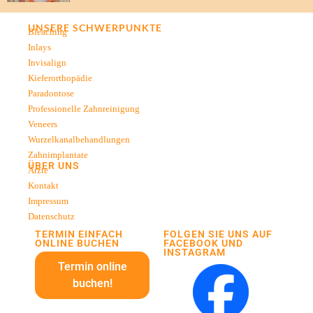
UNSERE SCHWERPUNKTE
Bleaching
Inlays
Invisalign
Kieferorthopädie
Paradontose
Professionelle Zahnreinigung
Veneers
Wurzelkanalbehandlungen
Zahnimplantate
ÜBER UNS
Ärzte
Kontakt
Impressum
Datenschutz
TERMIN EINFACH
FOLGEN SIE UNS AUF
ONLINE BUCHEN
FACEBOOK UND
INSTAGRAM
Termin online
buchen!