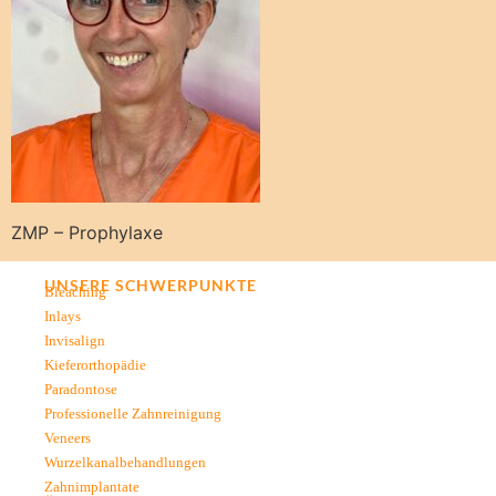
ZMP – Prophylaxe
UNSERE SCHWERPUNKTE
Bleaching
Inlays
Invisalign
Kieferorthopädie
Paradontose
Professionelle Zahnreinigung
Veneers
Wurzelkanalbehandlungen
Zahnimplantate