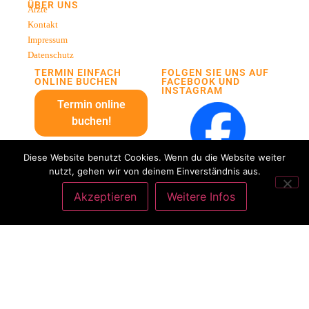
ÜBER UNS
Ärzte
Kontakt
Impressum
Datenschutz
TERMIN EINFACH
FOLGEN SIE UNS AUF
ONLINE BUCHEN
FACEBOOK UND
INSTAGRAM
Termin online
buchen!
Diese Website benutzt Cookies. Wenn du die Website weiter
nutzt, gehen wir von deinem Einverständnis aus.
Akzeptieren
Weitere Infos
ANRUFEN
ANFAHRT
Copyright
©
Praxis für
Zahnheilkunde & Kieferorthopädie