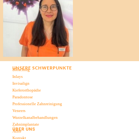
UNSERE SCHWERPUNKTE
Bleaching
Inlays
Invisalign
Kieferorthopädie
Paradontose
Professionelle Zahnreinigung
Veneers
Wurzelkanalbehandlungen
Zahnimplantate
ÜBER UNS
Ärzte
Kontakt