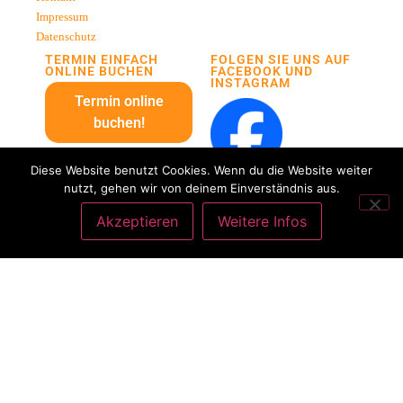
Impressum
Datenschutz
TERMIN EINFACH
FOLGEN SIE UNS AUF
ONLINE BUCHEN
FACEBOOK UND
INSTAGRAM
Termin online
buchen!
Diese Website benutzt Cookies. Wenn du die Website weiter
nutzt, gehen wir von deinem Einverständnis aus.
Akzeptieren
Weitere Infos
ANRUFEN
ANFAHRT
Copyright
©
Praxis für
Zahnheilkunde & Kieferorthopädie