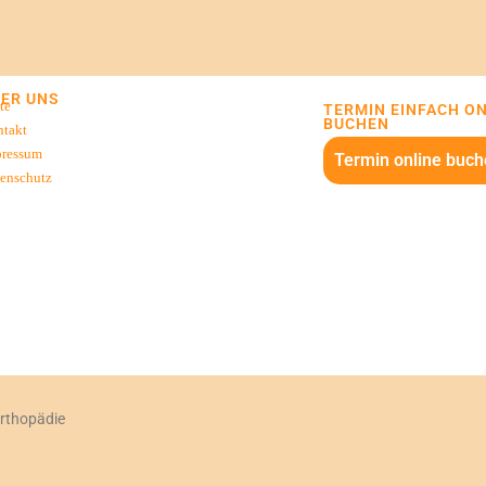
ER UNS
te
TERMIN EINFACH O
BUCHEN
takt
pressum
Termin online buch
enschutz
orthopädie