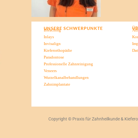
UNSERE SCHWERPUNKTE
ÜB
Bleaching
Ärz
Inlays
Kon
Invisalign
Im
Kieferorthopädie
Dat
Paradontose
Professionelle Zahnreinigung
Veneers
Wurzelkanalbehandlungen
Zahnimplantate
Copyright
©
Praxis für Zahnheilkunde & Kiefer